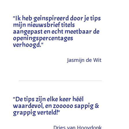
"I
k heb geinspireerd door je tips
mijn nieuwsbrief titels
aangepast en echt meetbaar de
openingspercentages
verhoogd
."
Jasmijn de Wit
"
De tips zijn elke keer héél
waardevol, en zooooo sappig &
grappig verteld!
"
Dries van Hooydonk