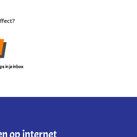
ffect?
s in je inbox
en op internet