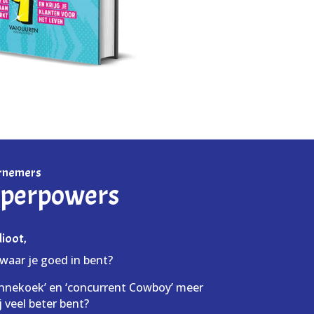
ernemers
uperpowers
dioot,
 waar je goed in bent?
nnekoek’ en ‘concurrent Cowboy’ meer
ij veel beter bent?