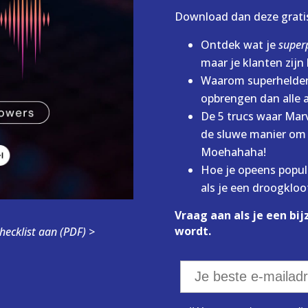
Download dan deze gratis
Ontdek wat je
super
maar je klanten zijn l
Waarom superhelden
opbrengen dan alle 
De 5 trucs waar Mar
de sluwe manier om d
Moehahaha!
Hoe je opeens popula
als je een droogkloo
Vraag aan als je een bij
wordt.
checklist aan (PDF) >