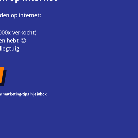
iden op internet:
.000x verkocht)
en hebt 🙂
liegtuig
te marketing-tips in je inbox