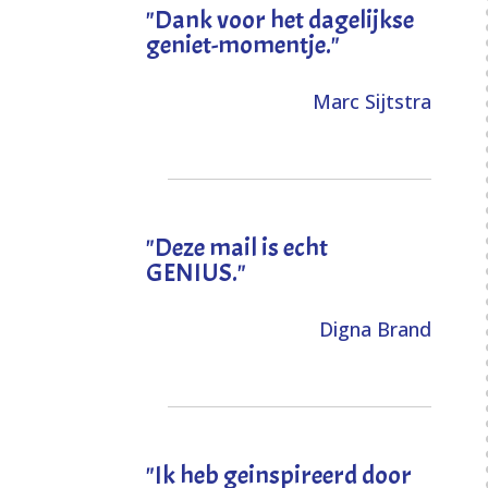
"Dank voor het dagelijkse
geniet-momentje."
Marc Sijtstra
"Deze mail is echt
GENIUS."
Digna Brand
"I
k heb geinspireerd door