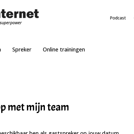
Podcast
superpower
n
Spreker
Online trainingen
op met mijn team
k beschikbaar ben als gastspreker op jouw datum.