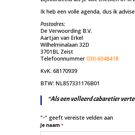
Ik heb een volle agenda, dus ik advis
Postadres:
De Verwoording B.V.
Aartjan van Erkel
Wilhelminalaan 32D
3701BL Zeist
Telefoonnummer
030-6048418
KvK: 68170939
BTW: NL857331176B01
“Als een volleerd cabaretier vert
"
" geeft vereiste velden aan
*
Je naam
*