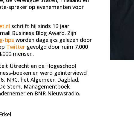
nje, de Verenigde Staten, Thailand en
note-spreker op evenementen voor
t.nl
schrijft
hij sinds 16 jaar
mall Business Blog Award. Zijn
g-tips
worden dagelijks gelezen door
op
Twitter
gevolgd door ruim 7.000
4.000 mensen.
iteit Utrecht en de Hogeschool
siness-boeken en werd geïnterviewd
 6, NRC, het Algemeen Dagblad,
N De Stem, Managementboek
Ondernemer en BNR Nieuwsradio.
Erkel