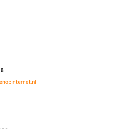
1
18
enopinternet.nl