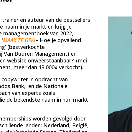
, trainer en auteur van de bestsellers
 naam in je markt en krijg je
hte managementboek van 2022,
 ‘
MAAK ZE GEK!
– Hoe je opvallend
ng’ (bestverkochte
ij Van Duuren Management) en
en website onweerstaanbaar?’ (mei
ent, meer dan 13.000x verkocht).
s copywriter in opdracht van
iodos Bank, en de Nationale
coach van experts zoals
 die de bekendste naam in hun markt
n memberships worden gevolgd door
chillende landen: Nederland, België,