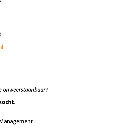
0
nl
e onweerstaanbaar?
kocht.
n Management