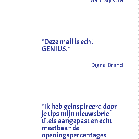
Marc Sijtstra
"Deze mail is echt
GENIUS."
Digna Brand
"I
k heb geinspireerd door
je tips mijn nieuwsbrief
titels aangepast en echt
meetbaar de
openingspercentages