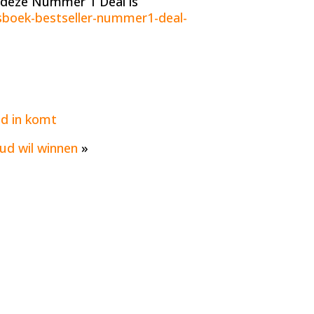
n deze Nummer 1 Deal is
ssboek-bestseller-nummer1-deal-
eld in komt
oud wil winnen
»