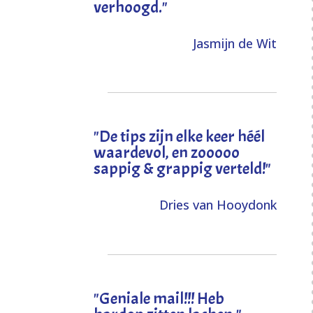
verhoogd
."
Jasmijn de Wit
"
De tips zijn elke keer héél
waardevol, en zooooo
sappig & grappig verteld!
"
Dries van Hooydonk
"Geniale mail!!! Heb