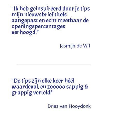
"I
k heb geinspireerd door je tips
mijn nieuwsbrief titels
aangepast en echt meetbaar de
openingspercentages
verhoogd
."
Jasmijn de Wit
"
De tips zijn elke keer héél
waardevol, en zooooo sappig &
grappig verteld!
"
Dries van Hooydonk