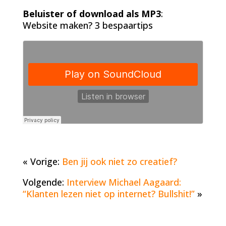
Beluister of download als MP3
:
Website maken? 3 bespaartips
« Vorige:
Ben jij ook niet zo creatief?
Volgende:
Interview Michael Aagaard:
“Klanten lezen niet op internet? Bullshit!”
»