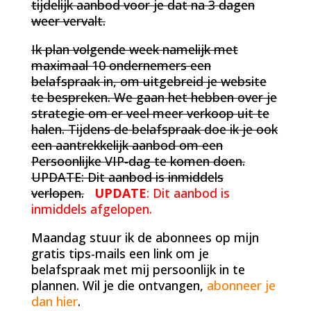
tijdelijk aanbod voor je dat na 3 dagen
weer vervalt.
Ik plan volgende week namelijk met
maximaal 10 ondernemers een
belafspraak in, om uitgebreid je website
te bespreken. We gaan het hebben over je
strategie om er veel meer verkoop uit te
halen. Tijdens de belafspraak doe ik je ook
een aantrekkelijk aanbod om een
Persoonlijke VIP-dag te komen doen.
UPDATE: Dit aanbod is inmiddels
verlopen.
UPDATE
: Dit aanbod is
inmiddels afgelopen.
Maandag stuur ik de abonnees op mijn
gratis tips-mails een link om je
belafspraak met mij persoonlijk in te
plannen. Wil je die ontvangen,
abonneer je
dan hier
.