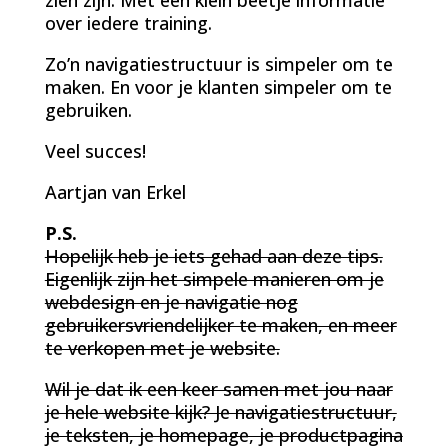
over iedere training.
Zo’n navigatiestructuur is simpeler om te
maken. En voor je klanten simpeler om te
gebruiken.
Veel succes!
Aartjan van Erkel
P.S.
Hopelijk heb je iets gehad aan deze tips.
Eigenlijk zijn het simpele manieren om je
webdesign en je navigatie nog
gebruikersvriendelijker te maken, en meer
te verkopen met je website.
Wil je dat ik een keer samen met jou naar
je hele website kijk? Je navigatiestructuur,
je teksten, je homepage, je productpagina