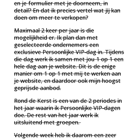
en je formulier met je doorneem, in
detail? En dat ik precies vertel wat jij kan
doen om meer te verkopen?
Maximaal 2 keer per jaar is die
mogelijkheid er. Ik plan dan met
geselecteerde ondernemers een
exclusieve Persoonlijke VIP-dag in. Tijdens
die dag werk ik samen met jou 1 op 1 een
hele dag aan je website. Dit is de enige
manier om 1 op 1 met mij te werken aan
je website, en daardoor ook mijn hoogst
geprijsde aanbod.
Rond de Kerst is een van de 2 periodes in
het jaar waarin ik Persoonlijke VIP-dagen
doe. De rest van het jaar werk ik
uitsluitend met groepen.
Volgende week heb ik daarom een zeer