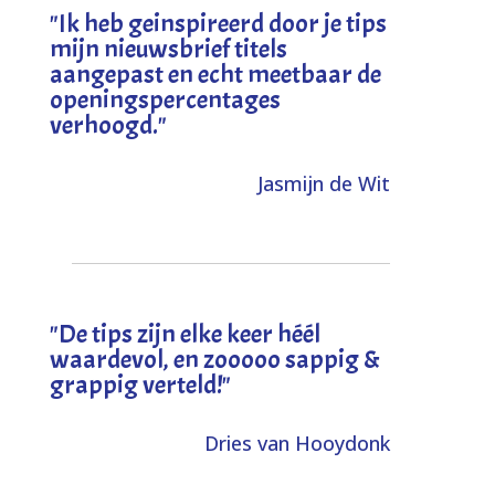
"I
k heb geinspireerd door je tips
mijn nieuwsbrief titels
aangepast en echt meetbaar de
openingspercentages
verhoogd
."
Jasmijn de Wit
"
De tips zijn elke keer héél
waardevol, en zooooo sappig &
grappig verteld!
"
Dries van Hooydonk