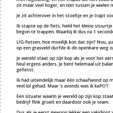
zit maar veel hoger, en niet tussen je wielen m
Je zit achterover in het stoeltje en je trapt v
Ik stapte op de fiets, hield het kleine stuurtj
begon te trappen. Waarbij ik dus na 1 seconde
LIG-fietsen, hoe moeilijk kon dat zijn? Nou,
op een grasveld durfde ik de openbare weg o
Je wereld staat op zijn kop als je voor het eer
heul ergens anders. Je bent helemaal uit balan
gefietst.
Ik had uiteindelijk maar één schaafwond op m
veel lol gehad. Maar ’s avonds was ik kaPOT.
Een situatie waarin je wereld op zijn kop staat
bedrijf flink groeit en daardoor ook je team.
Dus als je eerst gewoon lekker een vakidioo