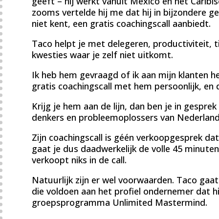
geeft – hij werkt vanuit Mexico en het Caribi
zooms vertelde hij me dat hij in bijzondere g
niet kent, een gratis coachingscall aanbiedt.
Taco helpt je met delegeren, productiviteit
kwesties waar je zelf niet uitkomt.
Ik heb hem gevraagd of ik aan mijn klanten 
gratis coachingscall met hem persoonlijk, en 
Krijg je hem aan de lijn, dan ben je in gespre
denkers en probleemoplossers van Nederland
Zijn coachingscall is géén verkoopgesprek dat 
gaat je dus daadwerkelijk de volle 45 minute
verkoopt niks in de call.
Natuurlijk zijn er wel voorwaarden. Taco gaa
die voldoen aan het profiel ondernemer dat hij
groepsprogramma Unlimited Mastermind.