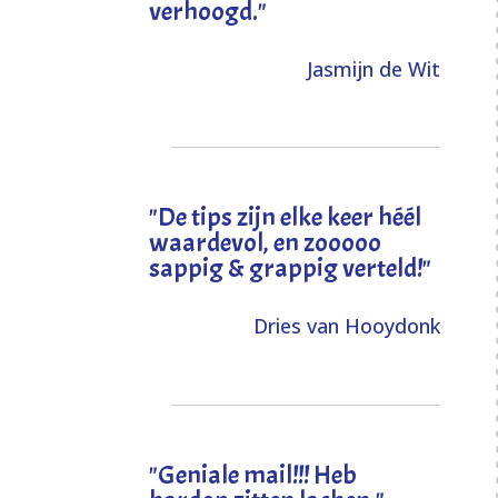
verhoogd
."
Jasmijn de Wit
"
De tips zijn elke keer héél
waardevol, en zooooo
sappig & grappig verteld!
"
Dries van Hooydonk
"Geniale mail!!! Heb