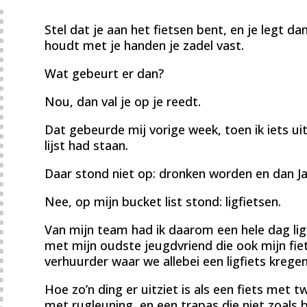
Stel dat je aan het fietsen bent, en je legt da
houdt met je handen je zadel vast.
Wat gebeurt er dan?
Nou, dan val je op je reedt.
Dat gebeurde mij vorige week, toen ik iets ui
lijst had staan.
Daar stond niet op: dronken worden en dan Jac
Nee, op mijn bucket list stond: ligfietsen.
Van mijn team had ik daarom een hele dag li
met mijn oudste jeugdvriend die ook mijn fie
verhuurder waar we allebei een ligfiets kregen
Hoe zo’n ding er uitziet is als een fiets met 
met rugleuning, en een trapas die niet zoals b