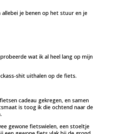
n allebei je benen op het stuur en je
tprobeerde wat ik al heel lang op mijn
kass-shit uithalen op de fiets.
gfietsen cadeau gekregen, en samen
tsmaat is toog ik die ochtend naar de
.
twee gewone fietswielen, een stoeltje
ij een gewone fiets vlak bij de grond