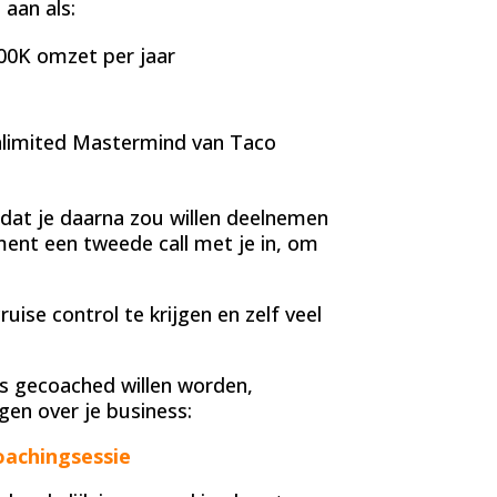
 aan als:
00K omzet per jaar
nlimited Mastermind van Taco
 dat je daarna zou willen deelnemen
ent een tweede call met je in, om
uise control te krijgen en zelf veel
s gecoached willen worden,
en over je business:
oachingsessie