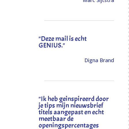
Marc Sijtstra
"Deze mail is echt
GENIUS."
Digna Brand
"I
k heb geinspireerd door
je tips mijn nieuwsbrief
titels aangepast en echt
meetbaar de
openingspercentages