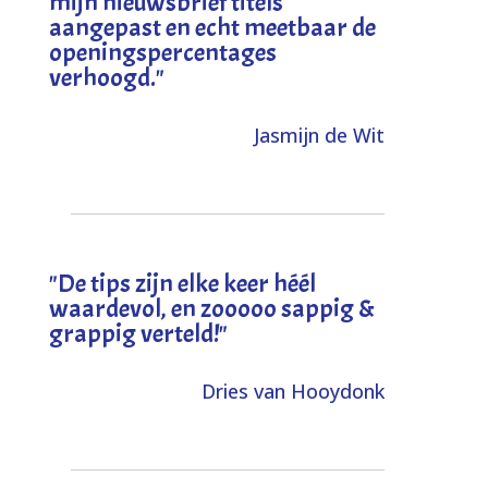
mijn nieuwsbrief titels
aangepast en echt meetbaar de
openingspercentages
verhoogd
."
Jasmijn de Wit
"
De tips zijn elke keer héél
waardevol, en zooooo sappig &
grappig verteld!
"
Dries van Hooydonk