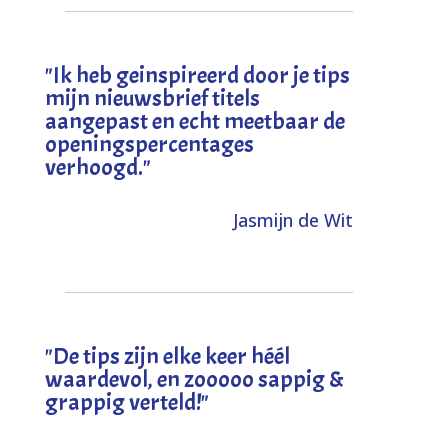
"I
k heb geinspireerd door je tips
mijn nieuwsbrief titels
aangepast en echt meetbaar de
openingspercentages
verhoogd
."
Jasmijn de Wit
"
De tips zijn elke keer héél
waardevol, en zooooo sappig &
grappig verteld!
"