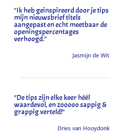
"I
k heb geinspireerd door je tips
mijn nieuwsbrief titels
aangepast en echt meetbaar de
openingspercentages
verhoogd
."
Jasmijn de Wit
"
De tips zijn elke keer héél
waardevol, en zooooo sappig &
grappig verteld!
"
Dries van Hooydonk