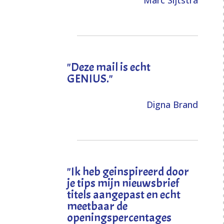
Marc Sijtstra
"Deze mail is echt
GENIUS."
Digna Brand
"I
k heb geinspireerd door
je tips mijn nieuwsbrief
titels aangepast en echt
meetbaar de
openingspercentages