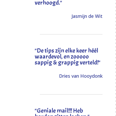
verhoogd
."
Jasmijn de Wit
"
De tips zijn elke keer héél
waardevol, en zooooo
sappig & grappig verteld!
"
Dries van Hooydonk
"Geniale mail!!! Heb