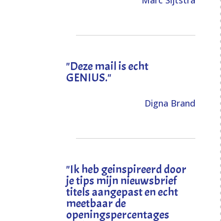
Marc Sijtstra
"Deze mail is echt
GENIUS."
Digna Brand
"I
k heb geinspireerd door
je tips mijn nieuwsbrief
titels aangepast en echt
meetbaar de
openingspercentages