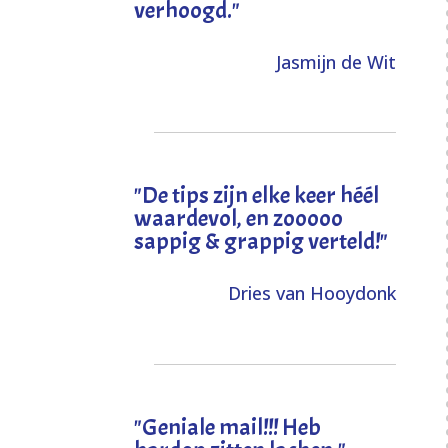
verhoogd
."
Jasmijn de Wit
"
De tips zijn elke keer héél
waardevol, en zooooo
sappig & grappig verteld!
"
Dries van Hooydonk
"Geniale mail!!! Heb