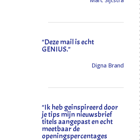
Marc Sijtstra
"Deze mail is echt
GENIUS."
Digna Brand
"I
k heb geinspireerd door
je tips mijn nieuwsbrief
titels aangepast en echt
meetbaar de
openingspercentages