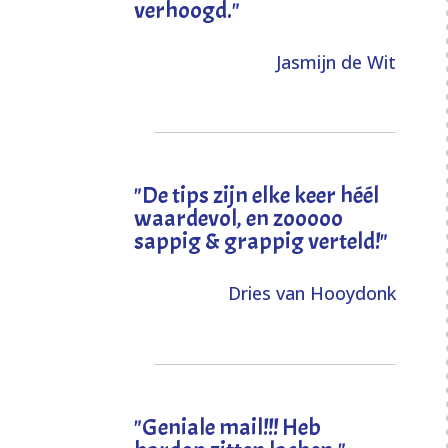
verhoogd
."
Jasmijn de Wit
"
De tips zijn elke keer héél
waardevol, en zooooo
sappig & grappig verteld!
"
Dries van Hooydonk
"Geniale mail!!! Heb