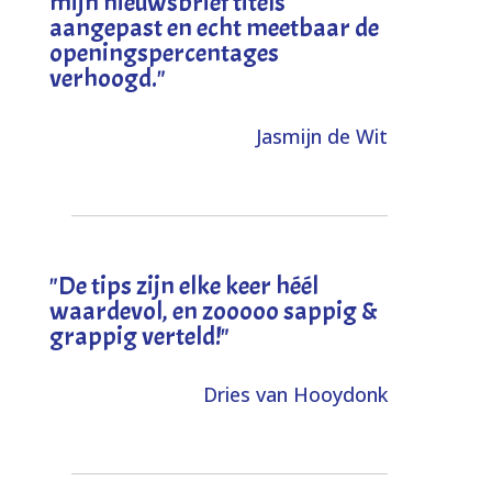
mijn nieuwsbrief titels
aangepast en echt meetbaar de
openingspercentages
verhoogd
."
Jasmijn de Wit
"
De tips zijn elke keer héél
waardevol, en zooooo sappig &
grappig verteld!
"
Dries van Hooydonk