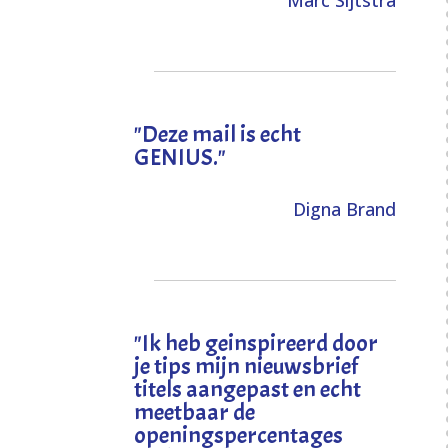
Marc Sijtstra
"Deze mail is echt
GENIUS."
Digna Brand
"I
k heb geinspireerd door
je tips mijn nieuwsbrief
titels aangepast en echt
meetbaar de
openingspercentages