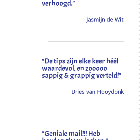
verhoogd
."
Jasmijn de Wit
"
De tips zijn elke keer héél
waardevol, en zooooo
sappig & grappig verteld!
"
Dries van Hooydonk
"Geniale mail!!! Heb