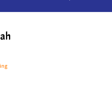
lah
ing