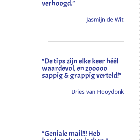
verhoogd
."
Jasmijn de Wit
"
De tips zijn elke keer héél
waardevol, en zooooo
sappig & grappig verteld!
"
Dries van Hooydonk
"Geniale mail!!! Heb