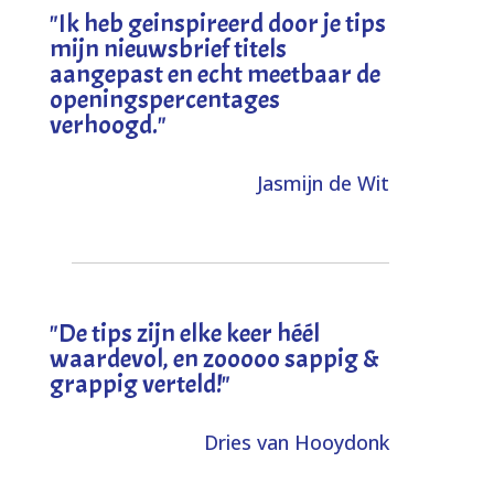
"I
k heb geinspireerd door je tips
mijn nieuwsbrief titels
aangepast en echt meetbaar de
openingspercentages
verhoogd
."
Jasmijn de Wit
"
De tips zijn elke keer héél
waardevol, en zooooo sappig &
grappig verteld!
"
Dries van Hooydonk