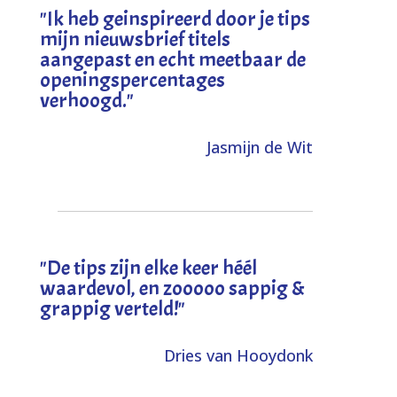
"I
k heb geinspireerd door je tips
mijn nieuwsbrief titels
aangepast en echt meetbaar de
openingspercentages
verhoogd
."
Jasmijn de Wit
"
De tips zijn elke keer héél
waardevol, en zooooo sappig &
grappig verteld!
"
Dries van Hooydonk