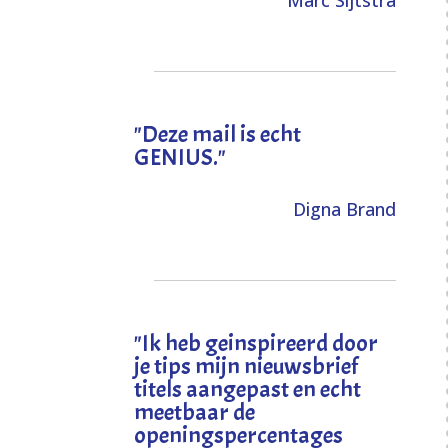
Marc Sijtstra
"Deze mail is echt
GENIUS."
Digna Brand
"I
k heb geinspireerd door
je tips mijn nieuwsbrief
titels aangepast en echt
meetbaar de
openingspercentages