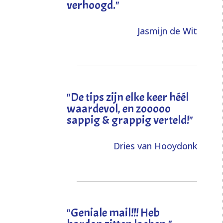
verhoogd
."
Jasmijn de Wit
"
De tips zijn elke keer héél
waardevol, en zooooo
sappig & grappig verteld!
"
Dries van Hooydonk
"Geniale mail!!! Heb