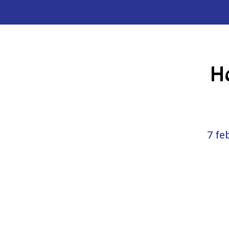
Ho
7 fe