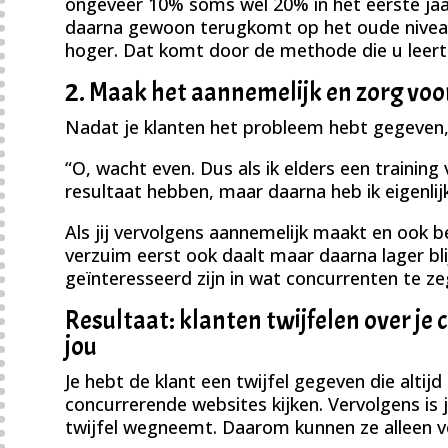
ongeveer 10% soms wel 20% in het eerste ja
daarna gewoon terugkomt op het oude niveau
hoger. Dat komt door de methode die u leert 
2. Maak het aannemelijk en zorg voo
Nadat je klanten het probleem hebt gegeven, r
“O, wacht even. Dus als ik elders een training 
resultaat hebben, maar daarna heb ik eigenli
Als jij vervolgens aannemelijk maakt en ook b
verzuim eerst ook daalt maar daarna lager blij
geïnteresseerd zijn in wat concurrenten te z
Resultaat: klanten twijfelen over je
jou
Je hebt de klant een twijfel gegeven die altijd
concurrerende websites kijken. Vervolgens is
twijfel wegneemt. Daarom kunnen ze alleen v