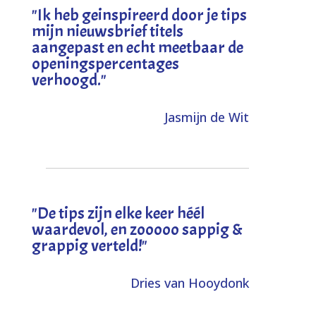
"I
k heb geinspireerd door je tips
mijn nieuwsbrief titels
aangepast en echt meetbaar de
openingspercentages
verhoogd
."
Jasmijn de Wit
"
De tips zijn elke keer héél
waardevol, en zooooo sappig &
grappig verteld!
"
Dries van Hooydonk