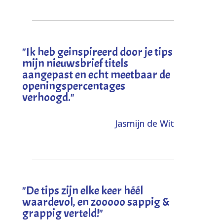
"I
k heb geinspireerd door je tips
mijn nieuwsbrief titels
aangepast en echt meetbaar de
openingspercentages
verhoogd
."
Jasmijn de Wit
"
De tips zijn elke keer héél
waardevol, en zooooo sappig &
grappig verteld!
"