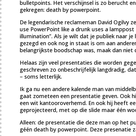
bulletpoints. Het verschijnsel is zo berucht 
gekregen: death by powerpoint.
De legendarische reclameman David Ogilvy zei 
use PowerPoint like a drunk uses a lamppost 
illumination”. Als je wilt dat je publiek naar j
gezegd en ook nog in staat is om aan anderen
belangrijkste boodschap was, maak dan niet de
Helaas zijn veel presentaties die worden geg
geschreven zo onbeschrijfelijk langdradig, dat 
– soms letterlijk.
Ik ga nu een andere kalende man van middelbar
gaat zometeen een presentatie geven. Ook hij 
een wit kantooroverhemd. En ook hij heeft e
geprojecteerd, met op die slide maar één wo
Alleen: de presentatie die deze man op het 
géén death by powerpoint. Deze presenatie zal