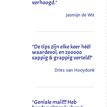
verhoogd
."
Jasmijn de Wit
"
De tips zijn elke keer héél
waardevol, en zooooo
sappig & grappig verteld!
"
Dries van Hooydonk
"Geniale mail!!! Heb