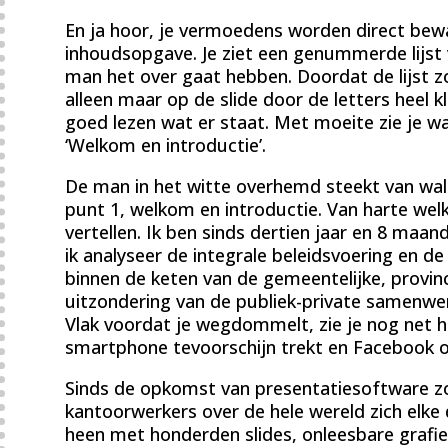
En ja hoor, je vermoedens worden direct bewa
inhoudsopgave. Je ziet een genummerde lijs
man het over gaat hebben. Doordat de lijst zo
alleen maar op de slide door de letters heel k
goed lezen wat er staat. Met moeite zie je wat
‘Welkom en introductie’.
De man in het witte overhemd steekt van wa
punt 1, welkom en introductie. Van harte welk
vertellen. Ik ben sinds dertien jaar en 8 maan
ik analyseer de integrale beleidsvoering en d
binnen de keten van de gemeentelijke, provinc
uitzondering van de publiek-private samenwe
Vlak voordat je wegdommelt, zie je nog net ho
smartphone tevoorschijn trekt en Facebook o
Sinds de opkomst van presentatiesoftware z
kantoorwerkers over de hele wereld zich elke
heen met honderden slides, onleesbare grafi