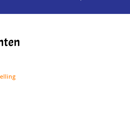
anten
elling