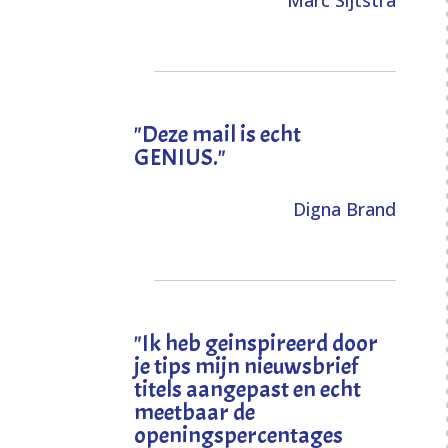
Marc Sijtstra
"Deze mail is echt
GENIUS."
Digna Brand
"I
k heb geinspireerd door
je tips mijn nieuwsbrief
titels aangepast en echt
meetbaar de
openingspercentages