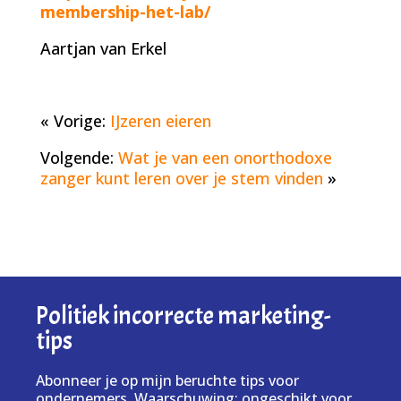
membership-het-lab/
Aartjan van Erkel
« Vorige:
IJzeren eieren
Volgende:
Wat je van een onorthodoxe
zanger kunt leren over je stem vinden
»
Politiek incorrecte marketing-
tips
Abonneer je op mijn beruchte tips voor
ondernemers. Waarschuwing: ongeschikt voor