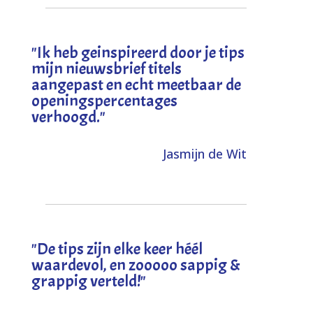
"I
k heb geinspireerd door je tips
mijn nieuwsbrief titels
aangepast en echt meetbaar de
openingspercentages
verhoogd
."
Jasmijn de Wit
"
De tips zijn elke keer héél
waardevol, en zooooo sappig &
grappig verteld!
"