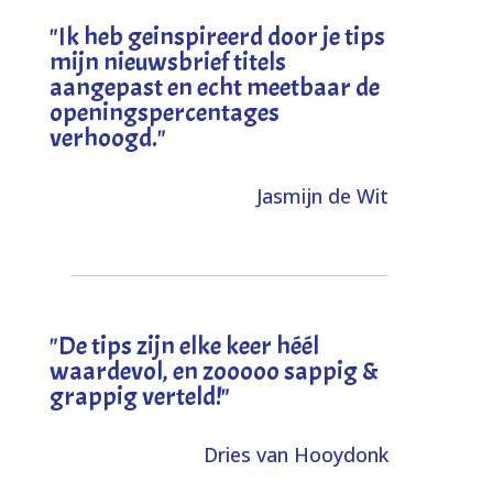
"I
k heb geinspireerd door je tips
mijn nieuwsbrief titels
aangepast en echt meetbaar de
openingspercentages
verhoogd
."
Jasmijn de Wit
"
De tips zijn elke keer héél
waardevol, en zooooo sappig &
grappig verteld!
"
Dries van Hooydonk