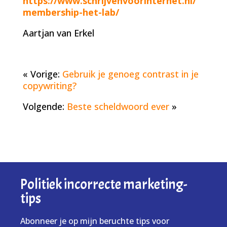
https://www.schrijvenvoorinternet.nl/
membership-het-lab/
Aartjan van Erkel
« Vorige:
Gebruik je genoeg contrast in je
copywriting?
Volgende:
Beste scheldwoord ever
»
Politiek incorrecte marketing-
tips
Abonneer je op mijn beruchte tips voor