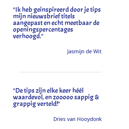
"I
k heb geinspireerd door je tips
mijn nieuwsbrief titels
aangepast en echt meetbaar de
openingspercentages
verhoogd
."
Jasmijn de Wit
"
De tips zijn elke keer héél
waardevol, en zooooo sappig &
grappig verteld!
"
Dries van Hooydonk