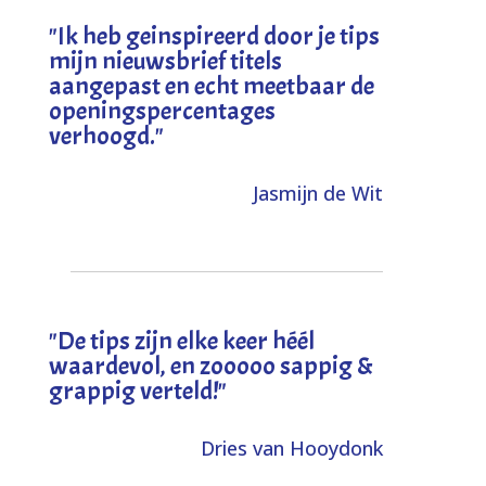
"I
k heb geinspireerd door je tips
mijn nieuwsbrief titels
aangepast en echt meetbaar de
openingspercentages
verhoogd
."
Jasmijn de Wit
"
De tips zijn elke keer héél
waardevol, en zooooo sappig &
grappig verteld!
"
Dries van Hooydonk