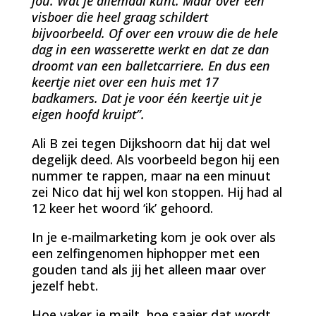
jou. Wat je allemaal kunt. Maar over een
visboer die heel graag schildert
bijvoorbeeld. Of over een vrouw die de hele
dag in een wasserette werkt en dat ze dan
droomt van een balletcarriere. En dus een
keertje niet over een huis met 17
badkamers. Dat je voor één keertje uit je
eigen hoofd kruipt”.
Ali B zei tegen Dijkshoorn dat hij dat wel
degelijk deed. Als voorbeeld begon hij een
nummer te rappen, maar na een minuut
zei Nico dat hij wel kon stoppen. Hij had al
12 keer het woord ‘ik’ gehoord.
In je e-mailmarketing kom je ook over als
een zelfingenomen hiphopper met een
gouden tand als jij het alleen maar over
jezelf hebt.
Hoe vaker je mailt, hoe saaier dat wordt.