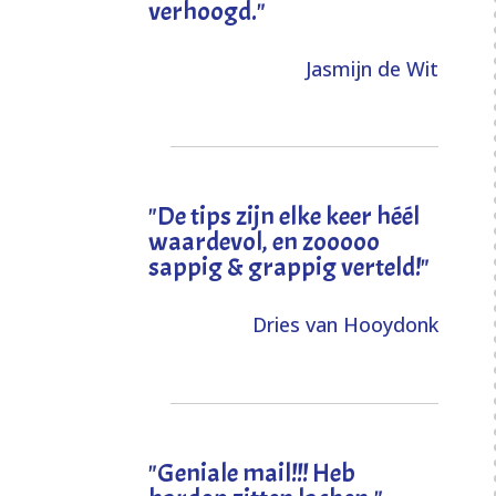
verhoogd
."
Jasmijn de Wit
"
De tips zijn elke keer héél
waardevol, en zooooo
sappig & grappig verteld!
"
Dries van Hooydonk
"Geniale mail!!! Heb