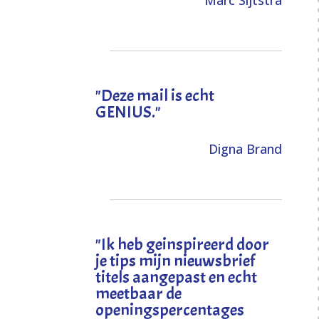
Marc Sijtstra
"Deze mail is echt
GENIUS."
Digna Brand
"I
k heb geinspireerd door
je tips mijn nieuwsbrief
titels aangepast en echt
meetbaar de
openingspercentages