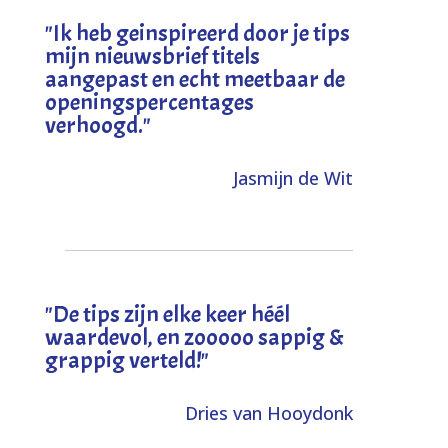
"I
k heb geinspireerd door je tips
mijn nieuwsbrief titels
aangepast en echt meetbaar de
openingspercentages
verhoogd
."
Jasmijn de Wit
"
De tips zijn elke keer héél
waardevol, en zooooo sappig &
grappig verteld!
"
Dries van Hooydonk