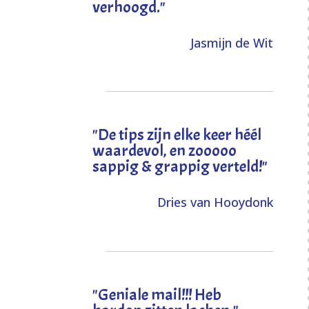
verhoogd
."
Jasmijn de Wit
"
De tips zijn elke keer héél
waardevol, en zooooo
sappig & grappig verteld!
"
Dries van Hooydonk
"Geniale mail!!! Heb