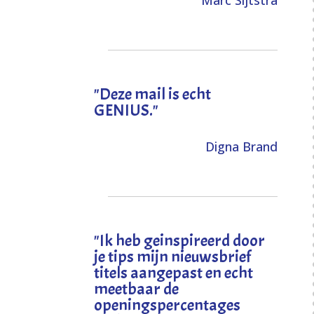
Marc Sijtstra
"Deze mail is echt
GENIUS."
Digna Brand
"I
k heb geinspireerd door
je tips mijn nieuwsbrief
titels aangepast en echt
meetbaar de
openingspercentages