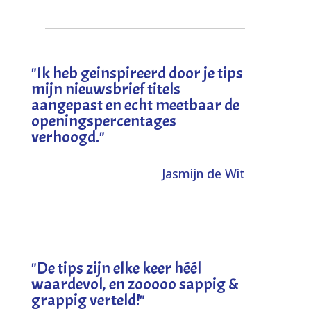
"I
k heb geinspireerd door je tips
mijn nieuwsbrief titels
aangepast en echt meetbaar de
openingspercentages
verhoogd
."
Jasmijn de Wit
"
De tips zijn elke keer héél
waardevol, en zooooo sappig &
grappig verteld!
"