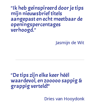
"I
k heb geinspireerd door je tips
mijn nieuwsbrief titels
aangepast en echt meetbaar de
openingspercentages
verhoogd
."
Jasmijn de Wit
"
De tips zijn elke keer héél
waardevol, en zooooo sappig &
grappig verteld!
"
Dries van Hooydonk