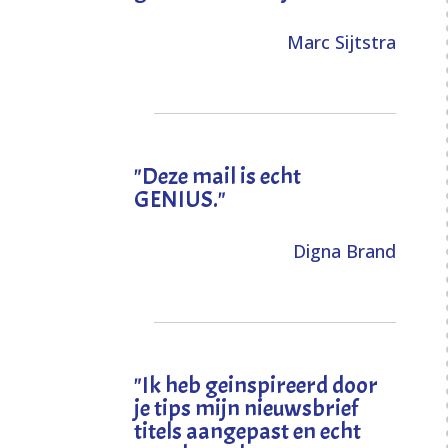
Marc Sijtstra
"Deze mail is echt
GENIUS."
Digna Brand
"I
k heb geinspireerd door
je tips mijn nieuwsbrief
titels aangepast en echt