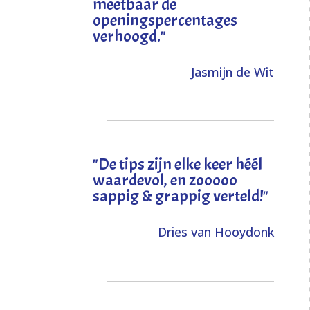
meetbaar de
openingspercentages
verhoogd
."
Jasmijn de Wit
"
De tips zijn elke keer héél
waardevol, en zooooo
sappig & grappig verteld!
"
Dries van Hooydonk