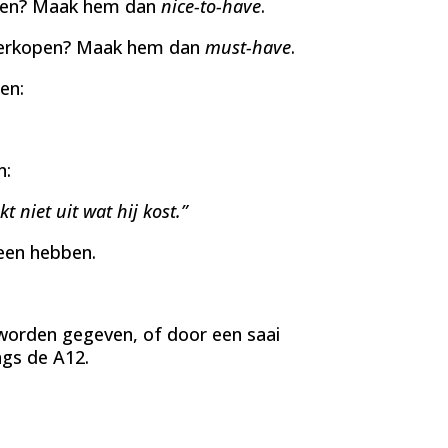
kopen? Maak hem dan
nice-to-have
.
s verkopen? Maak hem dan
must-have
.
en:
n:
niet uit wat hij kost.”
een hebben.
worden gegeven, of door een saai
ngs de A12.