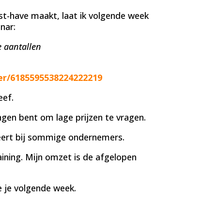
st-have maakt, laat ik volgende week
nar:
e aantallen
er/6185595538224222219
eef.
gen bent om lage prijzen te vragen.
egeert bij sommige ondernemers.
aining. Mijn omzet is de afgelopen
e je volgende week.