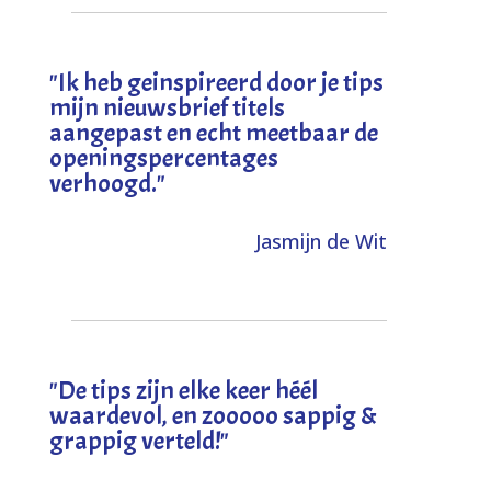
"I
k heb geinspireerd door je tips
mijn nieuwsbrief titels
aangepast en echt meetbaar de
openingspercentages
verhoogd
."
Jasmijn de Wit
"
De tips zijn elke keer héél
waardevol, en zooooo sappig &
grappig verteld!
"