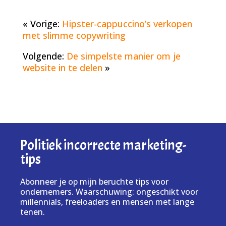
« Vorige:
Hipster-cappuccino’s verkopen
met slimme copywriting
Volgende:
De simpelste manier om je
website in te delen
»
Politiek incorrecte marketing-
tips
Abonneer je op mijn beruchte tips voor
ondernemers. Waarschuwing: ongeschikt voor
millennials, freeloaders en mensen met lange
tenen.