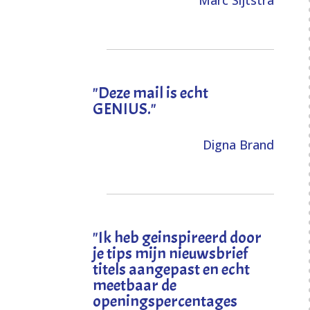
Marc Sijtstra
"Deze mail is echt
GENIUS."
Digna Brand
"I
k heb geinspireerd door
je tips mijn nieuwsbrief
titels aangepast en echt
meetbaar de
openingspercentages