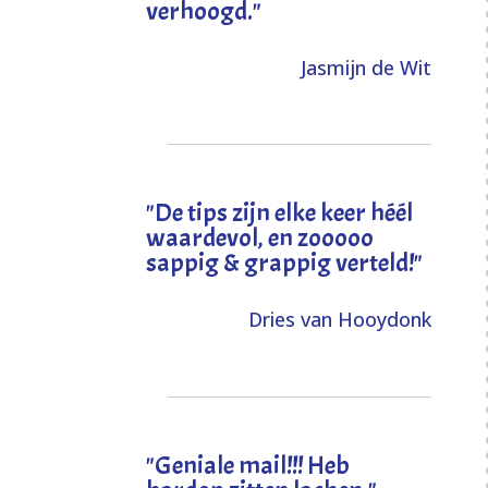
verhoogd
."
Jasmijn de Wit
"
De tips zijn elke keer héél
waardevol, en zooooo
sappig & grappig verteld!
"
Dries van Hooydonk
"Geniale mail!!! Heb