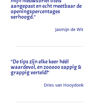
mijn nieuwsbrief titels
aangepast en echt meetbaar de
openingspercentages
verhoogd
."
Jasmijn de Wit
"
De tips zijn elke keer héél
waardevol, en zooooo sappig &
grappig verteld!
"
Dries van Hooydonk