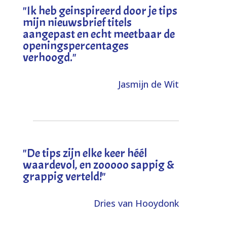
"I
k heb geinspireerd door je tips
mijn nieuwsbrief titels
aangepast en echt meetbaar de
openingspercentages
verhoogd
."
Jasmijn de Wit
"
De tips zijn elke keer héél
waardevol, en zooooo sappig &
grappig verteld!
"
Dries van Hooydonk