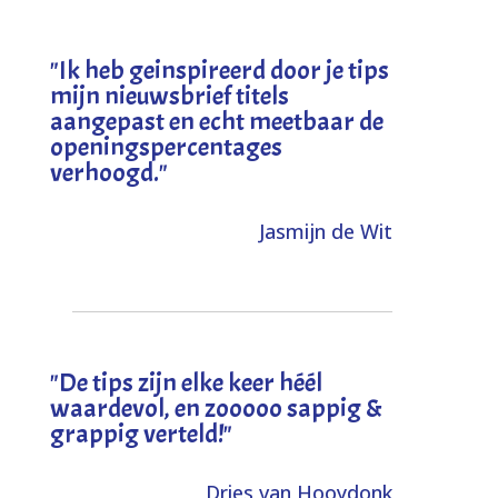
"I
k heb geinspireerd door je tips
mijn nieuwsbrief titels
aangepast en echt meetbaar de
openingspercentages
verhoogd
."
Jasmijn de Wit
"
De tips zijn elke keer héél
waardevol, en zooooo sappig &
grappig verteld!
"
Dries van Hooydonk