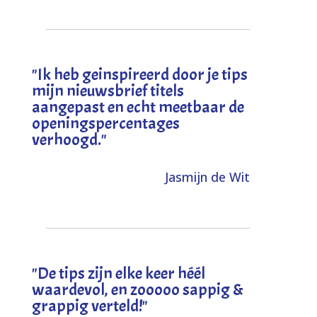
"I
k heb geinspireerd door je tips
mijn nieuwsbrief titels
aangepast en echt meetbaar de
openingspercentages
verhoogd
."
Jasmijn de Wit
"
De tips zijn elke keer héél
waardevol, en zooooo sappig &
grappig verteld!
"