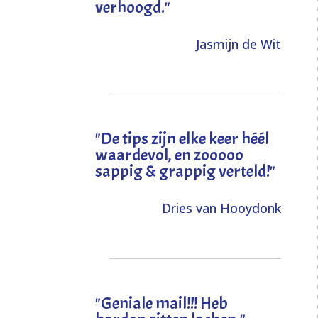
verhoogd
."
Jasmijn de Wit
"
De tips zijn elke keer héél
waardevol, en zooooo
sappig & grappig verteld!
"
Dries van Hooydonk
"Geniale mail!!! Heb