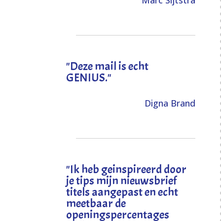
Marc Sijtstra
"Deze mail is echt
GENIUS."
Digna Brand
"I
k heb geinspireerd door
je tips mijn nieuwsbrief
titels aangepast en echt
meetbaar de
openingspercentages