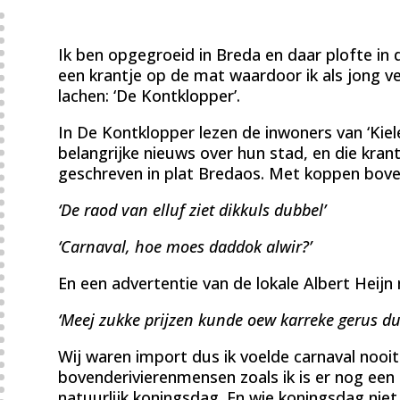
Ik ben opgegroeid in Breda en daar plofte in 
een krantje op de mat waardoor ik als jong ven
lachen: ‘De Kontklopper’.
In De Kontklopper lezen de inwoners van ‘Kiel
belangrijke nieuws over hun stad, en die krant 
geschreven in plat Bredaos. Met koppen boven
‘De raod van elluf ziet dikkuls dubbel’
‘Carnaval, hoe moes daddok alwir?’
En een advertentie van de lokale Albert Heijn 
‘Meej zukke prijzen kunde oew karreke gerus dub
Wij waren import dus ik voelde carnaval nooi
bovenderivierenmensen zoals ik is er nog een 
natuurlijk koningsdag. En wie koningsdag niet 