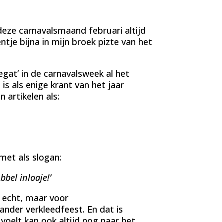
deze carnavalsmaand februari altijd
tje bijna in mijn broek pizte van het
egat’ in de carnavalsweek al het
is als enige krant van het jaar
 artikelen als:
met als slogan:
bel inloaje!’
t echt, maar voor
ander verkleedfeest. En dat is
voelt kan ook altijd nog naar het