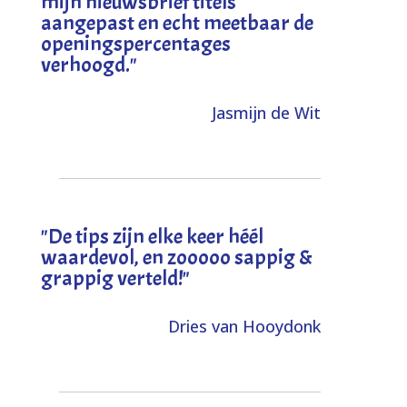
mijn nieuwsbrief titels
aangepast en echt meetbaar de
openingspercentages
verhoogd
."
Jasmijn de Wit
"
De tips zijn elke keer héél
waardevol, en zooooo sappig &
grappig verteld!
"
Dries van Hooydonk