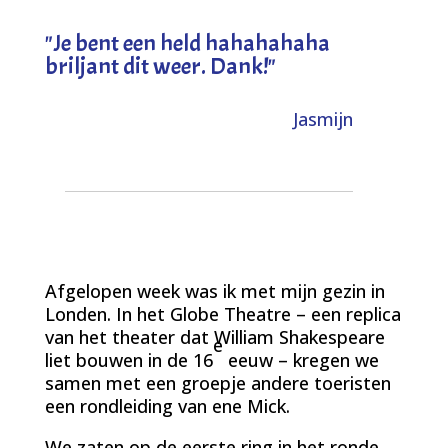
"
Je bent een held hahahahaha
briljant dit weer. Dank!
"
Jasmijn
Afgelopen week was ik met mijn gezin in
Londen. In het Globe Theatre – een replica
van het theater dat William Shakespeare
e
liet bouwen in de 16
eeuw – kregen we
samen met een groepje andere toeristen
een rondleiding van ene Mick.
We zaten op de eerste ring in het ronde