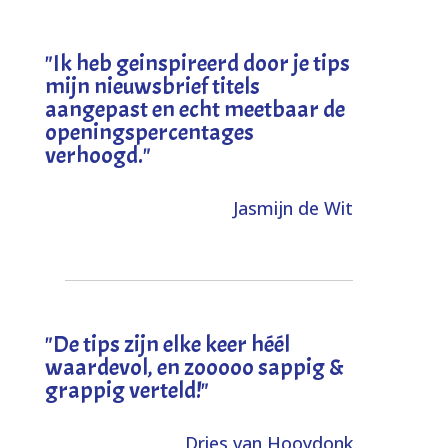
"I
k heb geinspireerd door je tips
mijn nieuwsbrief titels
aangepast en echt meetbaar de
openingspercentages
verhoogd
."
Jasmijn de Wit
"
De tips zijn elke keer héél
waardevol, en zooooo sappig &
grappig verteld!
"
Dries van Hooydonk