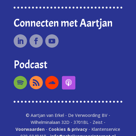
Connecten met Aartjan
Podcast
© Aartjan van Erkel - De Verwoording BV -
Wilhelminalaan 32D - 3701BL - Zeist -
Voorwaarden
-
Cookies & privacy
- Klantenservice