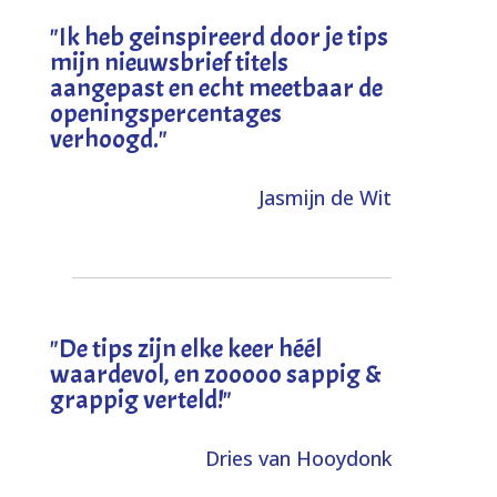
"I
k heb geinspireerd door je tips
mijn nieuwsbrief titels
aangepast en echt meetbaar de
openingspercentages
verhoogd
."
Jasmijn de Wit
"
De tips zijn elke keer héél
waardevol, en zooooo sappig &
grappig verteld!
"
Dries van Hooydonk