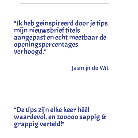
"I
k heb geinspireerd door je tips
mijn nieuwsbrief titels
aangepast en echt meetbaar de
openingspercentages
verhoogd
."
Jasmijn de Wit
"
De tips zijn elke keer héél
waardevol, en zooooo sappig &
grappig verteld!
"