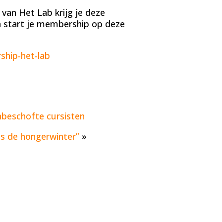
van Het Lab krijg je deze
n start je membership op deze
ship-het-lab
onbeschofte cursisten
ens de hongerwinter”
»