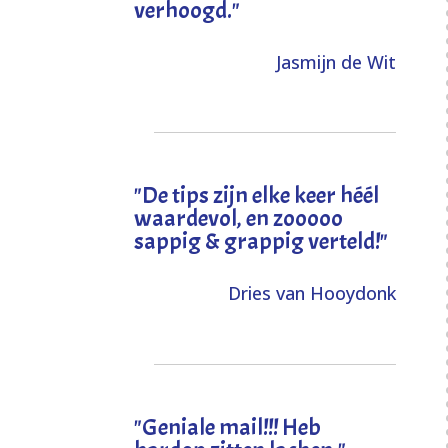
verhoogd
."
Jasmijn de Wit
"
De tips zijn elke keer héél
waardevol, en zooooo
sappig & grappig verteld!
"
Dries van Hooydonk
"Geniale mail!!! Heb