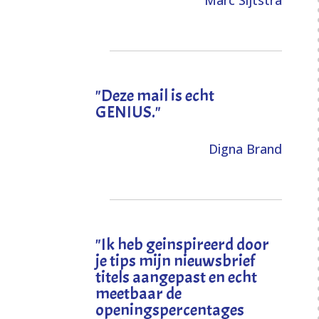
Marc Sijtstra
"Deze mail is echt
GENIUS."
Digna Brand
"I
k heb geinspireerd door
je tips mijn nieuwsbrief
titels aangepast en echt
meetbaar de
openingspercentages