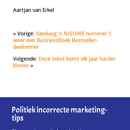
Aartjan van Erkel
« Vorige:
Vandaag ‘n NIEUWE nummer 1:
weer een BusinessBoek Bestseller-
deelnemer
Volgende:
Deze tekst komt elk jaar harder
binnen
»
Politiek incorrecte marketing-
tips