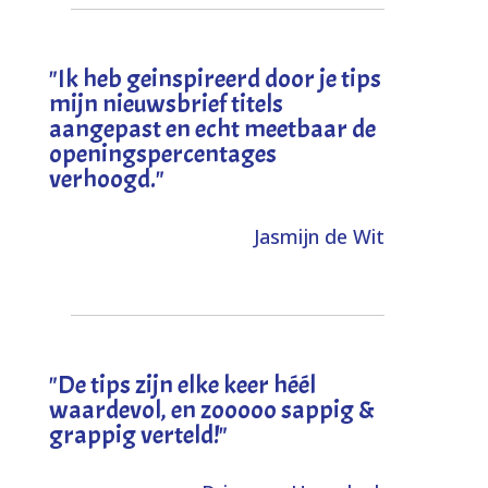
"I
k heb geinspireerd door je tips
mijn nieuwsbrief titels
aangepast en echt meetbaar de
openingspercentages
verhoogd
."
Jasmijn de Wit
"
De tips zijn elke keer héél
waardevol, en zooooo sappig &
grappig verteld!
"